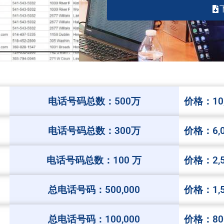
电话号码总数：500万
价格：10,
电话号码总数：300万
价格：6,
电话号码总数：100 万
价格：2,
总电话号码：500,000
价格：1,
总电话号码：100,000
价格：80