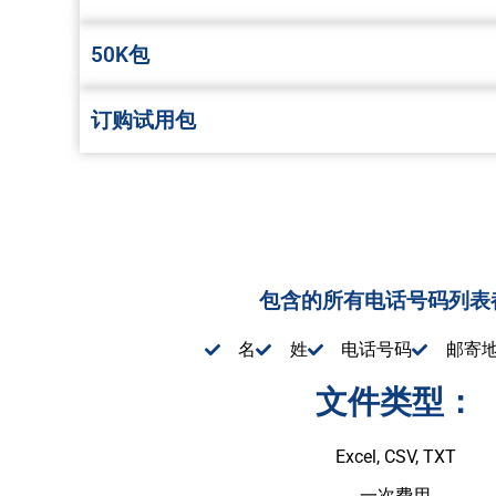
50K包
订购试用包
包含的所有电话号码列表
名
姓
电话号码
邮寄
文件类型：
Excel, CSV, TXT
一次费用