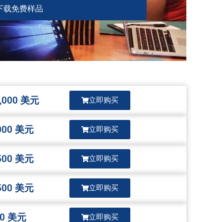
下载免费样品
000 美元
立即购买
000 美元
立即购买
500 美元
立即购买
500 美元
立即购买
0 美元
立即购买