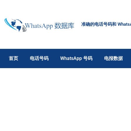
跳
至
内
准确的电话号码和 Wha
容
首页
电话号码
WhatsApp 号码
电报数据
WhatsApp 数据库
»
乌克兰 WhatsApp
乌克兰 WhatsApp
乌克兰 WhatsApp 号码列表可以在短时间内使您
列表。 正因为如此，您才能在其中找到您的理想客
销活动。 您与客户交谈的次数越多，获得更多潜在客