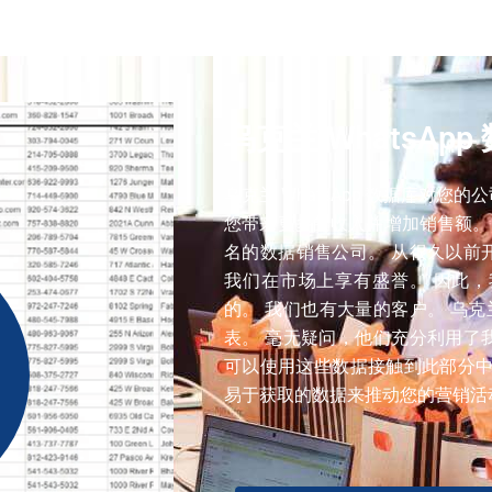
 我们的乌克兰 WhatsApp 数据库将帮助您获得大量客户。
乌克兰 WhatsApp
乌克兰 WhatsApp 数据库对
您带来更多的收入并增加销售额。 此
名的数据销售公司。 从很久以前
我们在市场上享有盛誉。 因此，
的。 我们也有大量的客户。 乌克兰
表。 毫无疑问，他们充分利用了
可以使用这些数据接触到此部分中的
易于获取的数据来推动您的营销活