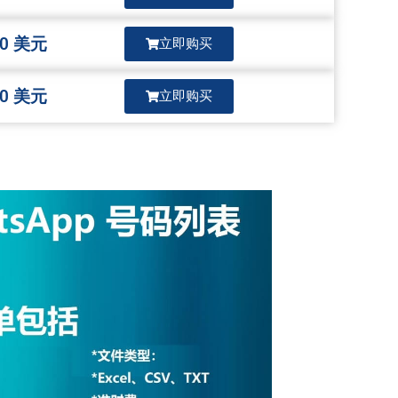
0 美元
立即购买
0 美元
立即购买