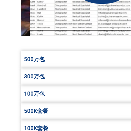
500万包
300万包
100万包
500K套餐
100K套餐