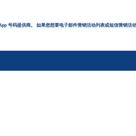
tsApp 号码提供商。 如果您想要电子邮件营销活动列表或短信营销
 号码列表
的业务更加有利。 它现在是用于营销活动的最重要的信息。 最重要的
户。 您可以向他们发送特价商品和优惠以购买您的产品和服务。
户的可能性就越大。 甚至，尽管我们以合理的价格提供这些数据