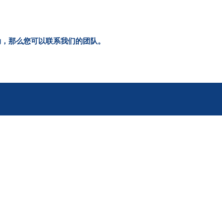
活动，那么您可以联系我们的团队。
sApp 数据库中获取大量更真实、更活跃的号
们还为您提供与其他网站相比最真实、最活跃的
行业务推广。 此外，我们继续在整个联系人列表