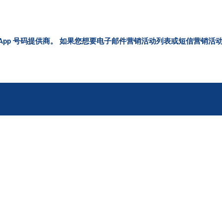
tsApp 号码提供商。 如果您想要电子邮件营销活动列表或短信营销
码列表
。 当你有一个名单时，你可以同时呼叫很多人。 您可以从 What
atsApp 号码，您将能够增加您的业务收入。 除此之外，我
App 营销是一种安全的广告方式。 作为商人，您可以使用此工具进