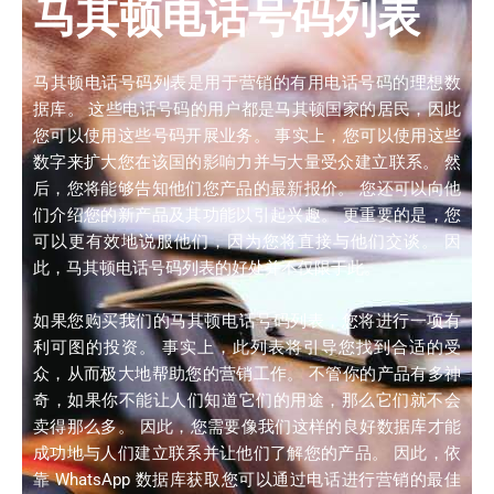
马其顿电话号码列表
马其顿电话号码列表是用于营销的有用电话号码的理想数
据库。 这些电话号码的用户都是马其顿国家的居民，因此
您可以使用这些号码开展业务。 事实上，您可以使用这些
数字来扩大您在该国的影响力并与大量受众建立联系。 然
后，您将能够告知他们您产品的最新报价。 您还可以向他
们介绍您的新产品及其功能以引起兴趣。 更重要的是，您
可以更有效地说服他们，因为您将直接与他们交谈。 因
此，马其顿电话号码列表的好处并不仅限于此。
如果您购买我们的马其顿电话号码列表，您将进行一项有
利可图的投资。 事实上，此列表将引导您找到合适的受
众，从而极大地帮助您的营销工作。 不管你的产品有多神
奇，如果你不能让人们知道它们的用途，那么它们就不会
卖得那么多。 因此，您需要像我们这样的良好数据库才能
成功地与人们建立联系并让他们了解您的产品。 因此，依
靠 WhatsApp 数据库获取您可以通过电话进行营销的最佳