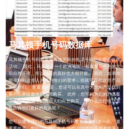
马其顿手机号码数据库
马其顿手机号码数据库将使用新的电话号码协助您的营销
活动。 因此，马其顿是一个欧洲地区，有着形形色色的人
和自然环境，所以他们的喜好也大相径庭。 因此，如果你
能接触到这些人并找到他们的需求，你就可以把这些产品
卖给他们。 更重要的是，您还可以在其中为您的产品找到
客户，并说服他们向您购买。 此外，您可以为您的产品提
供折扣或优惠，以激励人们向您购买。 有什么比打电话直
接告诉他们更好的方法呢？
您可以使用我们的马其顿手机号码数据库做到这一点。 更
重要的是，您可以向他们发送 SMS 以立即联系所有联系人