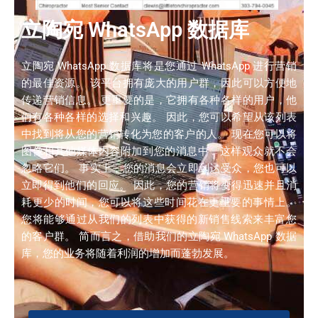
立陶宛 WhatsApp 数据库
立陶宛 WhatsApp 数据库将是您通过 WhatsApp 进行营销
的最佳资源。 该平台拥有庞大的用户群，因此可以方便地
传递营销信息。 更重要的是，它拥有各种各样的用户，他
们有各种各样的选择和兴趣。 因此，您可以希望从该列表
中找到将从您的营销转化为您的客户的人。 现在您可以将
图像和其他媒体内容附加到您的消息中，这样观众就不会
忽略它们。 事实上，您的消息会立即到达受众，您也可以
立即得到他们的回应。 因此，您的营销将变得迅速并且消
耗更少的时间，您可以将这些时间花在更重要的事情上。
您将能够通过从我们的列表中获得的新销售线索来丰富您
的客户群。 简而言之，借助我们的立陶宛 WhatsApp 数据
库，您的业务将随着利润的增加而蓬勃发展。