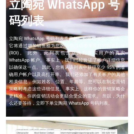
立陶宛 WhatsApp 号
码列表
立陶宛 WhatsApp 号码列表质量好，价格也便宜。 因此，
它将通过增加销售额为您的营销活动带来良好的投资回报
(ROI)。 此外，此列表包含立陶宛真实用户的真实
WhatsApp 帐户。 事实上，我们已经验证了帐户详细信息
以确保这一点。 因此，您将从该列表中获得至少 95% 的准
确用户帐户以及高打开率。 我们还添加了有关帐户的其他
相关信息，例如姓名、位置、年龄等。您可以在制定营销
策略时考虑这些详细信息。 事实上，这样你的营销策略会
更精准，你的促销活动会更贴合受众的需求。 所以，为什
么还要等待，立即下单立陶宛 WhatsApp 号码列表。