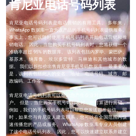
肯尼亚电话号码列表
肯尼亚电话号码列表是电话营销的有用工具。 多年来，
WhatsApp 数据库一直为该产品的手机号码列表提供服务。
事实上，您可以随时使用手机号码列表开始电话营销和推
销电话。 因此，当您购买手机号码列表时，您将获得一个
准确率超过 95% 的数据库。 该列表包括内罗毕、蒙巴萨、
基苏木、纳库鲁、埃尔多雷特、马林迪和其他城市的数
据。 我们以折扣价出售肯尼亚手机号码数据库。 最重要的
是，该列表包括此人的全名、地址、电话号码、城市、邮
政编码、工作等。
肯尼亚电话号码列表可以帮助您产生企业对企业的潜在客
户。 但是，当您购买手机号码列表时，您打算进行营销。
例如，我们的手机号码列表可以帮助您发送群发短信。 同
时，如果您与肯尼亚人建立联系，您可以在全国范围内快
速传播您的产品或服务。 WhatsApp 数据库专业人员创建
了这个电话号码列表。 因此，您可以快速建立联系并建立