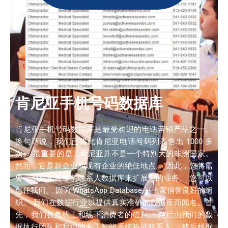
肯尼亚手机号码数据库
肯尼亚手机号码数据库是最受欢迎的电话营销产品之一。
换句话说，我们已将此肯尼亚电话号码列表售出 1000 多
次。 最重要的是，肯尼亚并不是一个特别大的非洲国家。
然而，它是新企业和现有企业的绝佳地点。 因此，您将需
要一个真实可靠的联系人数据库来扩展您的业务。 您可以
信任我们。 因为 WhatsApp Database 是一家信誉良好的组
织。 我们在数据行业以提供真实准确的数据库而闻名。首
先，我们收集线上和线下消费者的信息。 然后由我们的数
据执行团队和我们的人工智能系统验证联系人。 然后根据