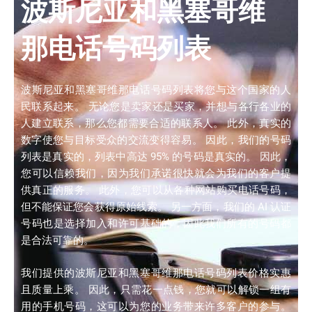
波斯尼亚和黑塞哥维
那电话号码列表
波斯尼亚和黑塞哥维那电话号码列表将您与这个国家的人
民联系起来。 无论您是卖家还是买家，并想与各行各业的
人建立联系，那么您都需要合适的联系人。 此外，真实的
数字使您与目标受众的交流变得容易。 因此，我们的号码
列表是真实的，列表中高达 95% 的号码是真实的。 因此，
您可以信赖我们，因为我们承诺很快就会为我们的客户提
供真正的服务。 此外，您可以从各种网站购买电话号码，
但不能保证您会获得原始线索。 另一方面，我们的 AI 认证
号码也是选择加入和许可基础的，因此我们所有的号码都
是合法可靠的。
我们提供的波斯尼亚和黑塞哥维那电话号码列表价格实惠
且质量上乘。 因此，只需花一点钱，您就可以解锁一组有
用的手机号码，这可以为您的业务带来许多客户的参与。