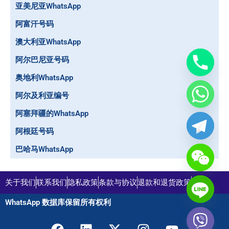
亚美尼亚WhatsApp
阿富汗号码
澳大利亚WhatsApp
阿尔巴尼亚号码
奥地利WhatsApp
阿尔及利亚编号
阿塞拜疆的WhatsApp
阿根廷号码
巴哈马WhatsApp
关于我们
联系我们
隐私政策
条款与协议
退款和退货政策
购物
WhatsApp 数据库保留所有权利
F
L
X
I
Y