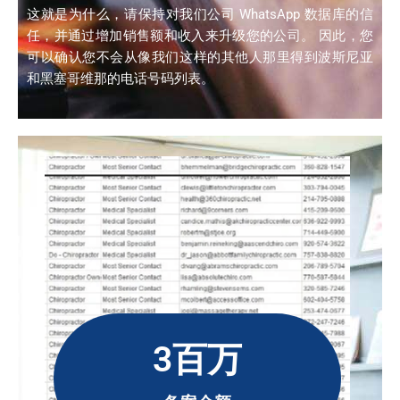
这就是为什么，请保持对我们公司 WhatsApp 数据库的信
任，并通过增加销售额和收入来升级您的公司。 因此，您
可以确认您不会从像我们这样的其他人那里得到波斯尼亚
和黑塞哥维那的电话号码列表。
3百万