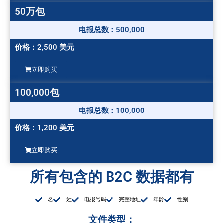
50万包
电报总数：500,000
价格：2,500 美元
立即购买
100,000包
电报总数：100,000
价格：1,200 美元
立即购买
所有包含的 B2C 数据都有
名
姓
电报号码
完整地址
年龄
性别
文件类型：