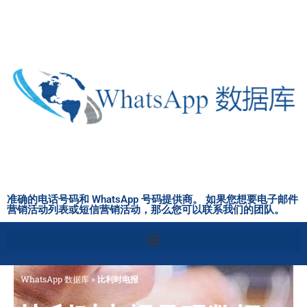
跳
至
内
容
准确的电话号码和 WhatsApp 号码提供商。 如果您想要电子邮件
营销活动列表或短信营销活动，那么您可以联系我们的团队。
WhatsApp 数据库
»
比利时电报