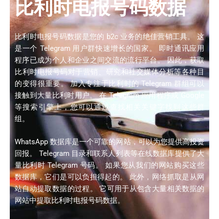
比利时电报号码数据
比利时电报号码数据是您的 b2c 业务的绝佳营销工具。 这
是一个 Telegram 用户群快速增长的国家。 即时通讯应用
程序已成为个人和企业之间交流的流行平台。 因此，获取
比利时电报号码对于营销、研究和社交媒体分析等各种目
的变得很重要。 加入专注于比利时的 Telegram 群组可以
接触到大量比利时用户。 在 Telegram 应用程序或 Google
等搜索引擎上，您可以通过查找相关关键字找到这些群
组。
WhatsApp 数据库是一个可靠的网站，可以为您提供高投资
回报。 Telegram 目录和联系人列表等在线数据库提供了大
量比利时 Telegram 号码。 如果您从我们的网站购买这些
数据库，它们是可以负担得起的。 此外，网络抓取是从网
站自动提取数据的过程。 它可用于从包含大量相关数据的
网站中提取比利时电报号码数据。